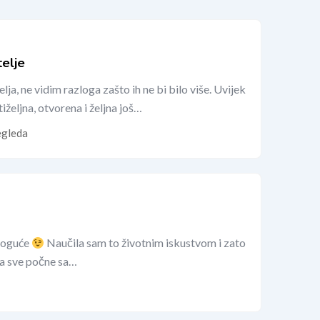
telje
ja, ne vidim razloga zašto ih ne bi bilo više. Uvijek
željna, otvorena i željna još…
egleda
 moguće
Naučila sam to životnim iskustvom i zato
 da sve počne sa…