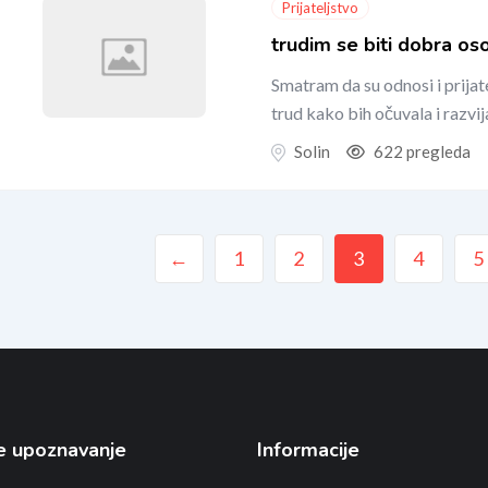
Prijateljstvo
trudim se biti dobra os
Smatram da su odnosi i prijate
trud kako bih očuvala i razvi
Solin
622 pregleda
←
1
2
3
4
5
e upoznavanje
Informacije