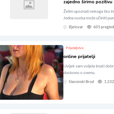
zajedno širimo pozitivu
Želim upoznati nekoga tko ima
Jedna osoba može učiniti puno 
Bjelovar
605 pregled
Prijateljstvo
online prijatelji
Uvijek sam voljela imati dobre 
doslovno o svemu.
Slavonski Brod
1.232