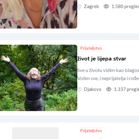
Zagreb
1.580 pregle
Prijateljstvo
život je lijepa stvar
Sve u životu vidim kao blagos
Volim sve, i neprijatelja i ro
Djakovo
1.337 pregl
Prijateljstvo