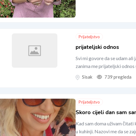
Prijateljstvo
prijateljski odnos
Svi mi govore da se udam ali j
zanima me prijateljski odnos
Sisak
739 pregleda
Prijateljstvo
Skoro cijeli dan sam s
Kad sam doma uživam čitati k
u kuhinji. Nazovi me da se za