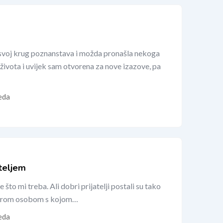
 svoj krug poznanstava i možda pronašla nekoga
ivota i uvijek sam otvorena za nove izazove, pa
eda
teljem
 što mi treba. Ali dobri prijatelji postali su tako
dobrom osobom s kojom…
eda