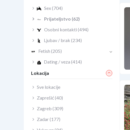
Sex
(704)
Prijateljstvo
(62)
Osobni kontakti
(494)
Ljubav / brak
(234)
Fetish
(205)
Dating / veza
(414)
Lokacija
Sve lokacije
Zaprešić
(40)
Zagreb
(309)
Zadar
(177)
Vukovar
(94)