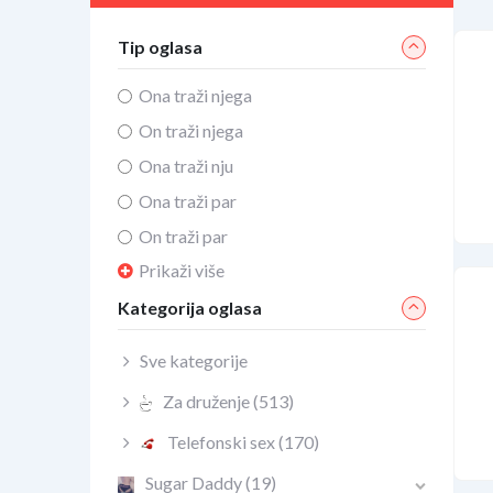
Tip oglasa
Ona traži njega
On traži njega
Ona traži nju
Ona traži par
On traži par
Prikaži više
Kategorija oglasa
Sve kategorije
Za druženje
(513)
Telefonski sex
(170)
Sugar Daddy
(19)