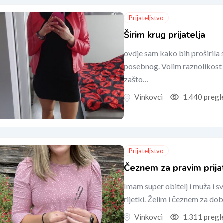
Prijateljstvo
Širim krug prijatelja
ovdje sam kako bih proširila
posebnog. Volim raznolikost ž
zašto…
Vinkovci
1.440 pregl
Prijateljstvo
Čeznem za pravim prija
Imam super obitelj i muža i sve
rijetki. Želim i čeznem za 
Vinkovci
1.311 pregl