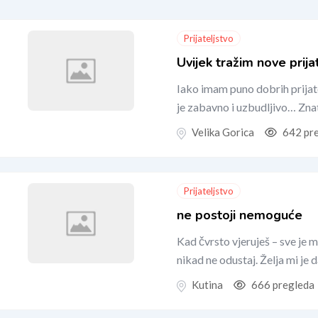
Prijateljstvo
Uvijek tražim nove prija
Iako imam puno dobrih prijatel
je zabavno i uzbudljivo… Znati
Velika Gorica
642 pr
Prijateljstvo
ne postoji nemoguće
Kad čvrsto vjeruješ – sve je
nikad ne odustaj. Želja mi je
Kutina
666 pregleda