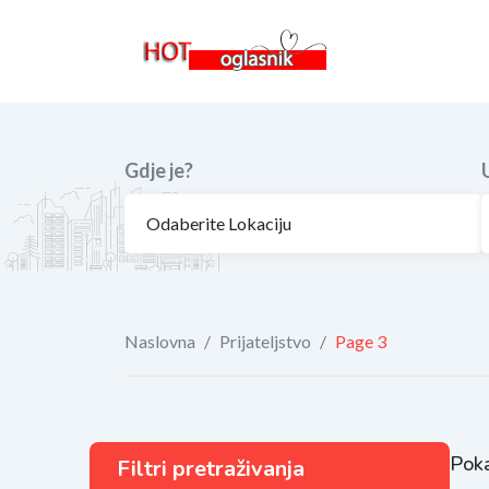
Skip
to
content
Gdje je?
Naslovna
/
Prijateljstvo
/
Page 3
Poka
Filtri pretraživanja