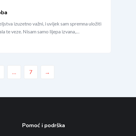
oba
ljstva izuzetno važni, i uvijek sam spremna uložiti
jala te veze. Nisam samo lijepa izvana,…
…
7
→
Pomoć i podrška