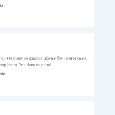
da
lov. Ne bojim se izazova, uživam čak i u greškama.
đenog brata. Pozitivna do neba!
eda