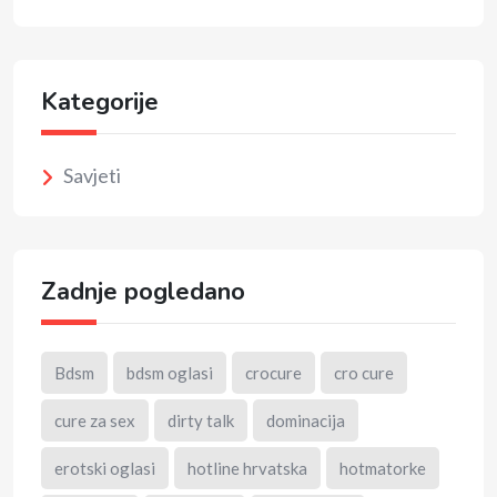
Kategorije
Savjeti
Zadnje pogledano
Bdsm
bdsm oglasi
crocure
cro cure
cure za sex
dirty talk
dominacija
erotski oglasi
hotline hrvatska
hotmatorke