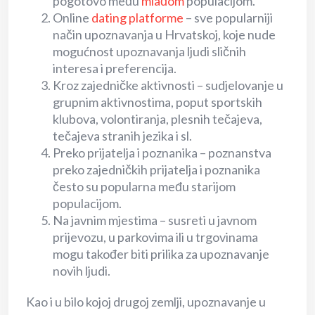
pogotovo među
mlađom
populacijom.
Online
dating platforme
– sve popularniji
način upoznavanja u Hrvatskoj, koje nude
mogućnost upoznavanja ljudi sličnih
interesa i preferencija.
Kroz zajedničke aktivnosti – sudjelovanje u
grupnim aktivnostima, poput sportskih
klubova, volontiranja, plesnih tečajeva,
tečajeva stranih jezika i sl.
Preko prijatelja i poznanika – poznanstva
preko zajedničkih prijatelja i poznanika
često su popularna među starijom
populacijom.
Na javnim mjestima – susreti u javnom
prijevozu, u parkovima ili u trgovinama
mogu također biti prilika za upoznavanje
novih ljudi.
Kao i u bilo kojoj drugoj zemlji, upoznavanje u