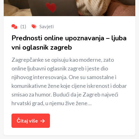
(1)
Savjeti
Prednosti online upoznavanja – ljuba
vni oglasnik zagreb
Zagrepčanke se opisuju kao moderne, zato
online ljubavni oglasnik zagreb i jeste dio
njihovog interesovanja. One su samostalne i
komunikativne žene koje cijene iskrenost i dobar
smisao za humor. Budući da je Zagreb najveći
hrvatski grad, u njemu žive žene…
Čitaj više