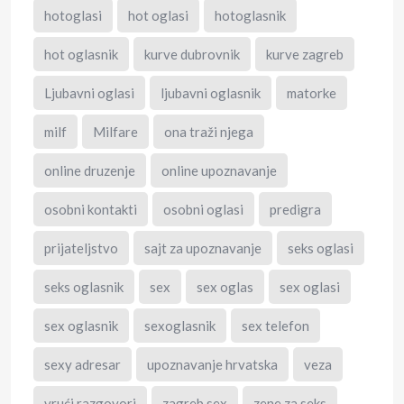
hotoglasi
hot oglasi
hotoglasnik
hot oglasnik
kurve dubrovnik
kurve zagreb
Ljubavni oglasi
ljubavni oglasnik
matorke
milf
Milfare
ona traži njega
online druzenje
online upoznavanje
osobni kontakti
osobni oglasi
predigra
prijateljstvo
sajt za upoznavanje
seks oglasi
seks oglasnik
sex
sex oglas
sex oglasi
sex oglasnik
sexoglasnik
sex telefon
sexy adresar
upoznavanje hrvatska
veza
vrući razgovori
zagreb sex
zene za seks