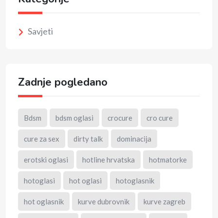
Savjeti
Zadnje pogledano
Bdsm
bdsm oglasi
crocure
cro cure
cure za sex
dirty talk
dominacija
erotski oglasi
hotline hrvatska
hotmatorke
hotoglasi
hot oglasi
hotoglasnik
hot oglasnik
kurve dubrovnik
kurve zagreb