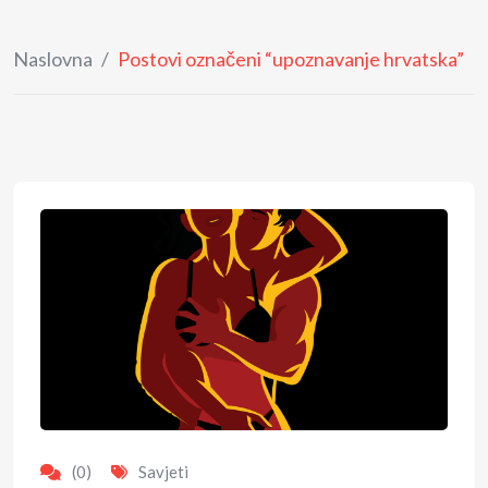
Naslovna
/
Postovi označeni “upoznavanje hrvatska”
(0)
Savjeti