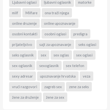
Ljubavni oglasi
ljubavni oglasnik
matorke
milf
Milfare
ona traži njega
online druzenje
online upoznavanje
osobni kontakti
osobni oglasi
predigra
prijateljstvo
sajt za upoznavanje
seks oglasi
seks oglasnik
sex
sex oglas
sex oglasi
sex oglasnik
sexoglasnik
sex telefon
sexy adresar
upoznavanje hrvatska
veza
vrući razgovori
zagreb sex
zene za seks
žene za druženje
žene za sex