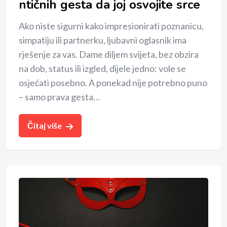
ntičnih gesta da joj osvojite srce
Ako niste sigurni kako impresionirati poznanicu,
simpatiju ili partnerku, ljubavni oglasnik ima
rješenje za vas. Dame diljem svijeta, bez obzira
na dob, status ili izgled, dijele jedno: vole se
osjećati posebno. A ponekad nije potrebno puno
– samo prava gesta…
Čitaj više