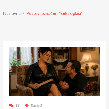
Naslovna
/
Postovi označeni “seks oglasi”
(1)
Savjeti