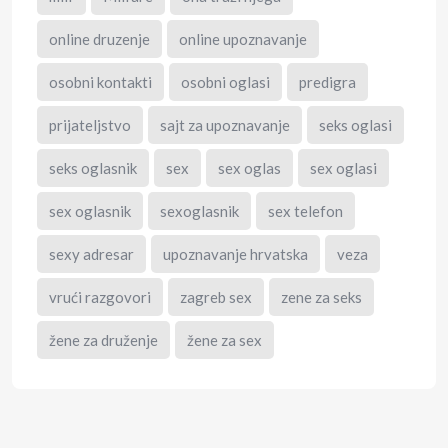
online druzenje
online upoznavanje
osobni kontakti
osobni oglasi
predigra
prijateljstvo
sajt za upoznavanje
seks oglasi
seks oglasnik
sex
sex oglas
sex oglasi
sex oglasnik
sexoglasnik
sex telefon
sexy adresar
upoznavanje hrvatska
veza
vrući razgovori
zagreb sex
zene za seks
žene za druženje
žene za sex