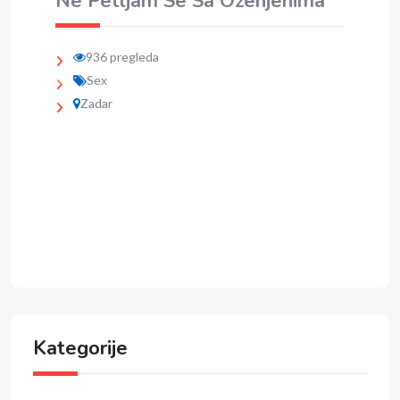
Ne Petljam Se Sa Oženjenima
936 pregleda
Sex
Zadar
Kategorije