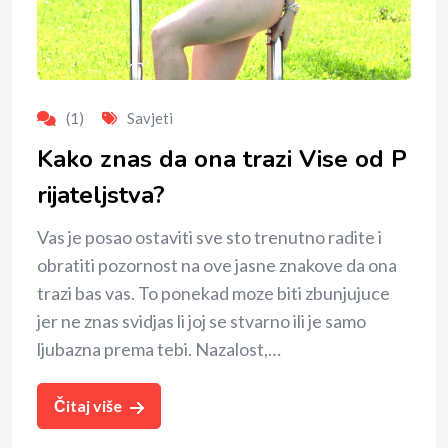
(1)
Savjeti
Kako znas da ona trazi Vise od P
rijateljstva?
Vas je posao ostaviti sve sto trenutno radite i
obratiti pozornost na ove jasne znakove da ona
trazi bas vas. To ponekad moze biti zbunjujuce
jer ne znas svidjas li joj se stvarno ili je samo
ljubazna prema tebi. Nazalost,…
Čitaj više