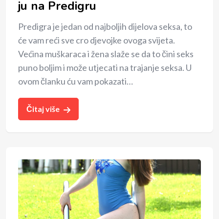
ju na Predigru
Predigra je jedan od najboljih dijelova seksa, to
će vam reći sve cro djevojke ovoga svijeta.
Većina muškaraca i žena slaže se da to čini seks
puno boljim i može utjecati na trajanje seksa. U
ovom članku ću vam pokazati…
Čitaj više