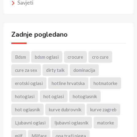
Savjeti
Zadnje pogledano
Bdsm
bdsm oglasi
crocure
cro cure
cure za sex
dirty talk
dominacija
erotski oglasi
hotline hrvatska
hotmatorke
hotoglasi
hot oglasi
hotoglasnik
hot oglasnik
kurve dubrovnik
kurve zagreb
Ljubavni oglasi
ljubavni oglasnik
matorke
milf
Milfare
ona traži njega