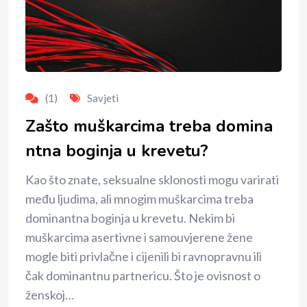
(1)
Savjeti
Zašto muškarcima treba domina
ntna boginja u krevetu?
Kao što znate, seksualne sklonosti mogu varirati
među ljudima, ali mnogim muškarcima treba
dominantna boginja u krevetu. Nekim bi
muškarcima asertivne i samouvjerene žene
mogle biti privlačne i cijenili bi ravnopravnu ili
čak dominantnu partnericu. Što je ovisnost o
ženskoj…