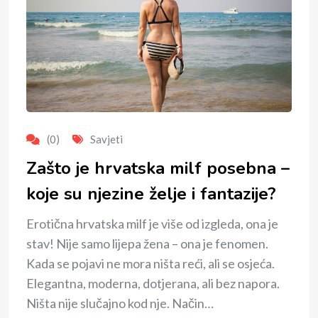
(0)
Savjeti
Zašto je hrvatska milf posebna –
koje su njezine želje i fantazije?
Erotična hrvatska milf je više od izgleda, ona je
stav! Nije samo lijepa žena – ona je fenomen.
Kada se pojavi ne mora ništa reći, ali se osjeća.
Elegantna, moderna, dotjerana, ali bez napora.
Ništa nije slučajno kod nje. Način…