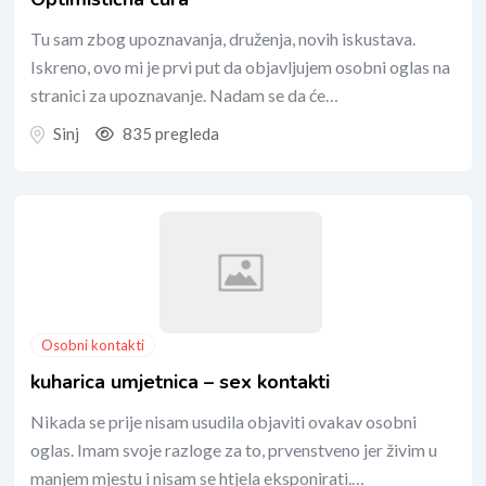
Tu sam zbog upoznavanja, druženja, novih iskustava.
Iskreno, ovo mi je prvi put da objavljujem osobni oglas na
stranici za upoznavanje. Nadam se da će…
Sinj
835 pregleda
Osobni kontakti
kuharica umjetnica – sex kontakti
Nikada se prije nisam usudila objaviti ovakav osobni
oglas. Imam svoje razloge za to, prvenstveno jer živim u
manjem mjestu i nisam se htjela eksponirati.…