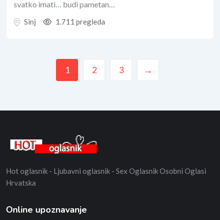
svatko imati… budi pametan…
Sinj
1.711 pregleda
1
2
3
→
Hot oglasnik - Ljubavni oglasnik - Sex Oglasnik Osobni Oglasi
Hrvatska
Online upoznavanje