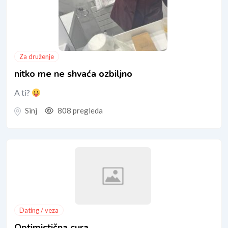
Za druženje
nitko me ne shvaća ozbiljno
A ti?
Sinj
808 pregleda
Dating / veza
Optimistična cura