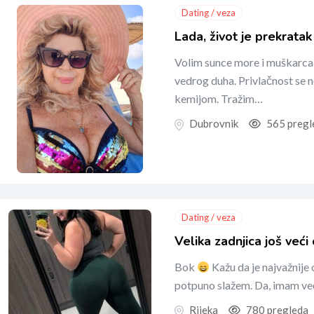
Dating / veza
Lada, život je prekratak
Volim sunce more i muškarca 
vedrog duha. Privlačnost se 
kemijom. Tražim…
Dubrovnik
565 pregl
Dating / veza
Velika zadnjica još veći
Bok
Kažu da je najvažnije o
potpuno slažem. Da, imam ve
Rijeka
780 pregleda