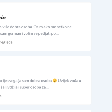
eće
je-više dobra osoba. Osim ako me netko ne
i sam gurman i volim se petljati po…
regleda
i prije svega ja sam dobra osoba
Uvijek vođa u
 šaljivdžija i super osoba za…
a