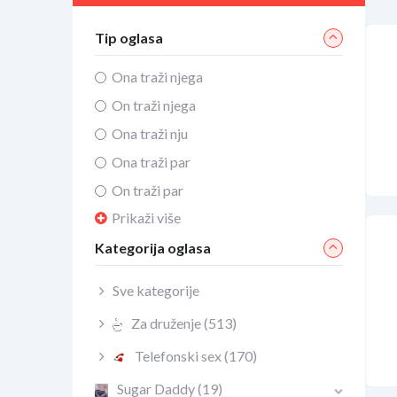
Tip oglasa
Ona traži njega
On traži njega
Ona traži nju
Ona traži par
On traži par
Prikaži više
Kategorija oglasa
Sve kategorije
Za druženje
(513)
Telefonski sex
(170)
Sugar Daddy
(19)