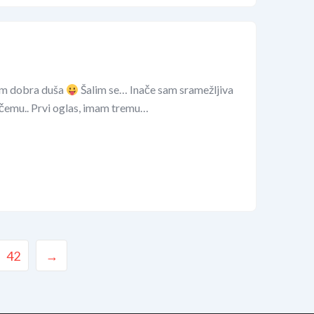
am dobra duša
Šalim se… Inače sam sramežljiva
vačemu.. Prvi oglas, imam tremu…
42
→