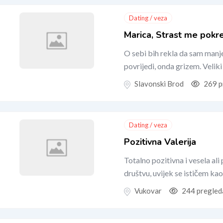
Dating / veza
Marica, Strast me pokr
O sebi bih rekla da sam man
povrijedi, onda grizem. Velik
Slavonski Brod
269 p
Dating / veza
Pozitivna Valerija
Totalno pozitivna i vesela al
društvu, uvijek se ističem kao
Vukovar
244 pregled