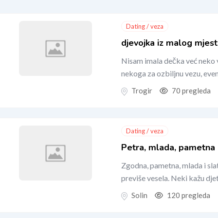
Dating / veza
djevojka iz malog mjest
Nisam imala dečka već neko vr
nekoga za ozbiljnu vezu, event
Trogir
70 pregleda
Dating / veza
Petra, mlada, pametna
Zgodna, pametna, mlada i sla
previše vesela. Neki kažu dje
Solin
120 pregleda