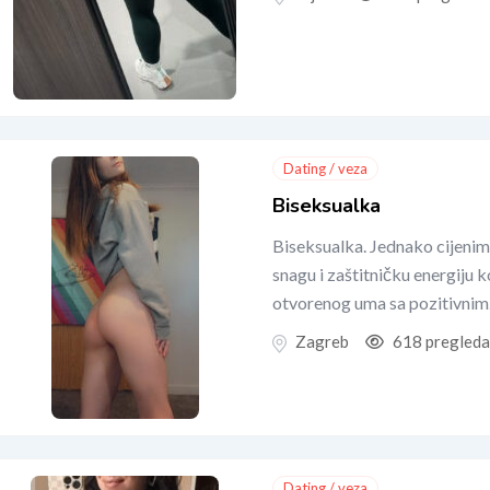
Dating / veza
Biseksualka
Biseksualka. Jednako cijenim 
snagu i zaštitničku energiju k
otvorenog uma sa pozitivni
Zagreb
618 pregleda
Dating / veza