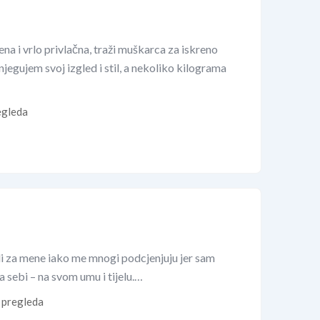
a i vrlo privlačna, traži muškarca za iskreno
jegujem svoj izgled i stil, a nekoliko kilograma
egleda
adi za mene iako me mnogi podcjenjuju jer sam
 sebi – na svom umu i tijelu.…
pregleda