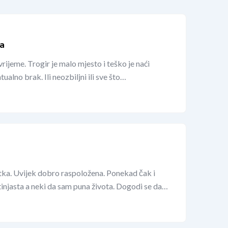
a
ijeme. Trogir je malo mjesto i teško je naći
ualno brak. Ili neozbiljni ili sve što…
tka. Uvijek dobro raspoložena. Ponekad čak i
tinjasta a neki da sam puna života. Dogodi se da…