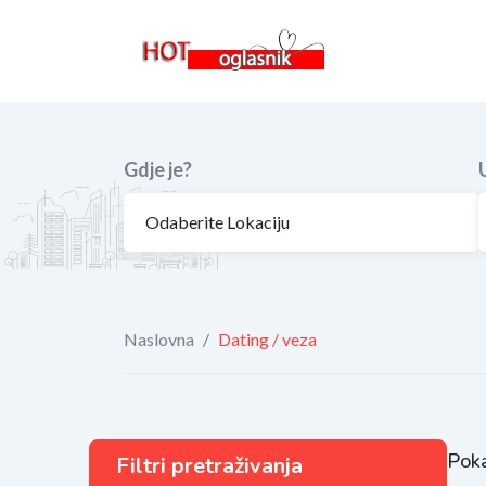
Skip
to
content
Gdje je?
Naslovna
/
Dating / veza
Poka
Filtri pretraživanja