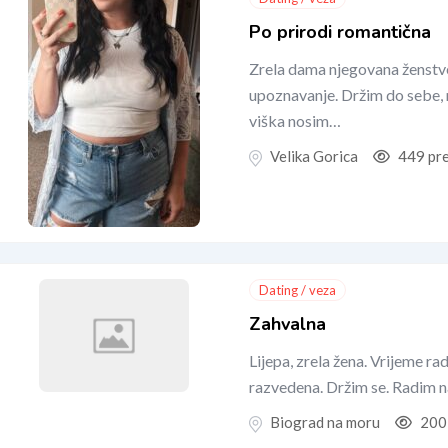
Po prirodi romantična
Zrela dama njegovana ženstven
upoznavanje. Držim do sebe, n
viška nosim…
Velika Gorica
449 pr
Dating / veza
Zahvalna
Lijepa, zrela žena. Vrijeme r
razvedena. Držim se. Radim na
Biograd na moru
200 