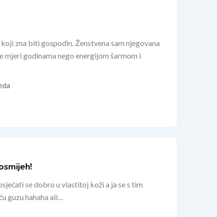
koji zna biti gospodin. Ženstvena sam njegovana
ne mjeri godinama nego energijom šarmom i
eda
 osmijeh!
sjećati se dobro u vlastitoj koži a ja se s tim
ću guzu hahaha ali…