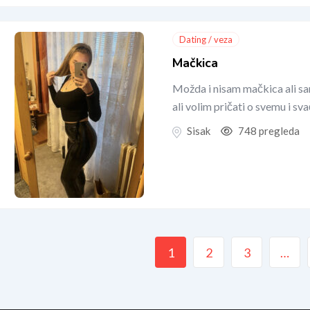
Dating / veza
Mačkica
Možda i nisam mačkica ali s
ali volim pričati o svemu i s
Sisak
748 pregleda
1
2
3
…