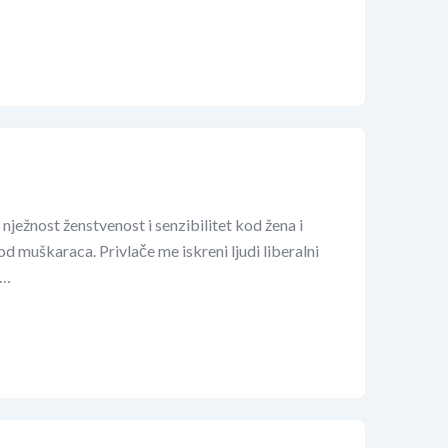
nježnost ženstvenost i senzibilitet kod žena i
od muškaraca. Privlače me iskreni ljudi liberalni
m…