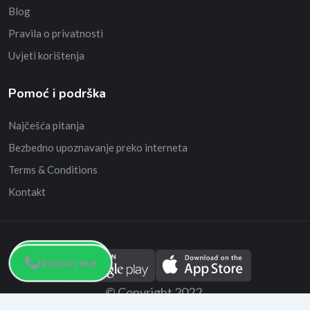
Blog
Pravila o privatnosti
Uvjeti korištenja
Pomoć i podrška
Najčešća pitanja
Bezbedno upoznavanje preko interneta
Terms & Conditions
Kontakt
Nazovi me
Nazovi me
© Copyright 2022.