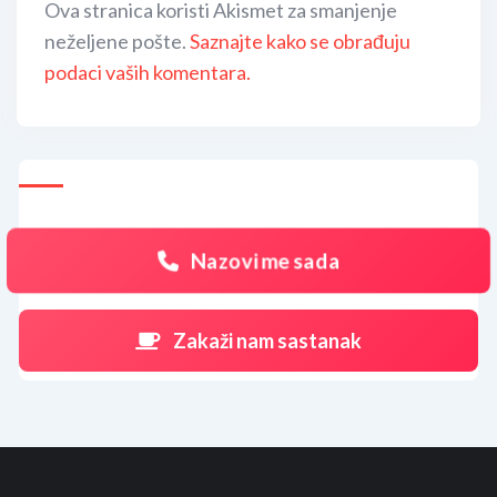
Ova stranica koristi Akismet za smanjenje
neželjene pošte.
Saznajte kako se obrađuju
podaci vaših komentara.
Nazovi me sada
Zakaži nam sastanak