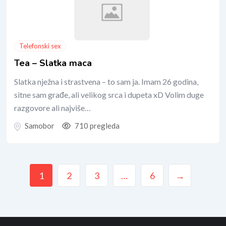
Telefonski sex
Tea – Slatka maca
Slatka nježna i strastvena – to sam ja. Imam 26 godina,
sitne sam građe, ali velikog srca i dupeta xD Volim duge
razgovore ali najviše…
Samobor
710 pregleda
1
2
3
…
6
→