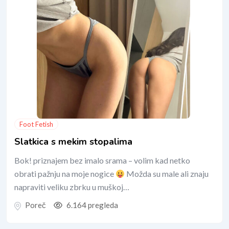
Foot Fetish
Slatkica s mekim stopalima
Bok! priznajem bez imalo srama – volim kad netko
obrati pažnju na moje nogice
Možda su male ali znaju
napraviti veliku zbrku u muškoj…
Poreč
6.164 pregleda