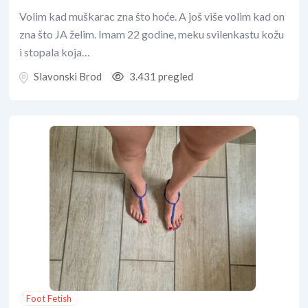
Volim kad muškarac zna što hoće. A još više volim kad on
zna što JA želim. Imam 22 godine, meku svilenkastu kožu
i stopala koja…
Slavonski Brod
3.431 pregled
Foot Fetish