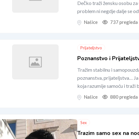
Dečko traži žensku osobu za 
problem ni negdje dalje se od
Našice
737 pregleda
Prijateljstvo
Poznanstvo i Prijateljst
Tražim stabilnu i samopouz
poznanstva, prijateljstva… J
koja razumije samoću i traži 
Našice
880 pregleda
Sex
Trazim samo sex na noc 