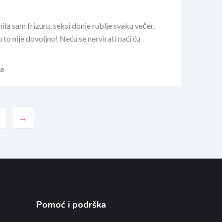
ila sam frizuru, seksi donje rublje svaku večer,
to nije dovoljno! Neću se nervirati naći ću
da
→
Pomoć i podrška