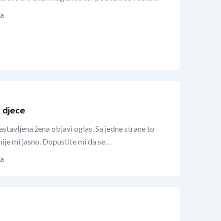
da
 djece
stavljena žena objavi oglas. Sa jedne strane to
nije mi jasno. Dopustite mi da se…
da