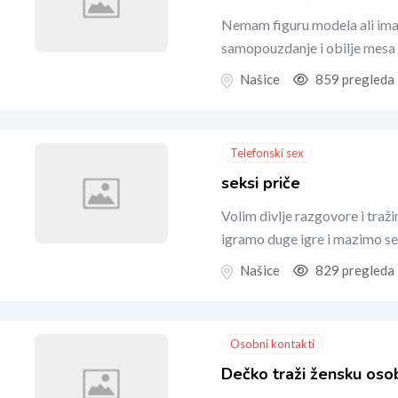
Nemam figuru modela ali ima
samopouzdanje i obilje mesa d
Našice
859 pregleda
Telefonski sex
seksi priče
Volim divlje razgovore i traž
igramo duge igre i mazimo s
Našice
829 pregleda
Osobni kontakti
Dečko traži žensku osob