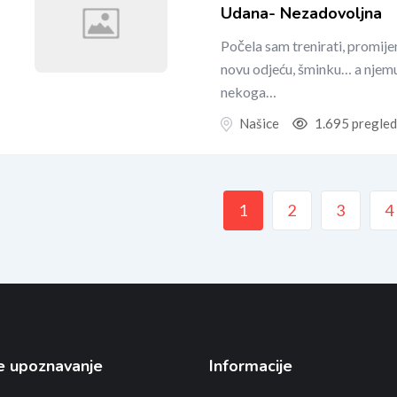
Udana- Nezadovoljna
Počela sam trenirati, promijen
novu odjeću, šminku… a njemu 
nekoga…
Našice
1.695 pregle
1
2
3
4
e upoznavanje
Informacije