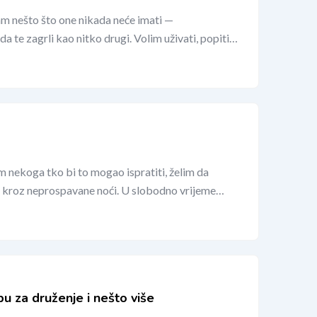
m nešto što one nikada neće imati —
a te zagrli kao nitko drugi. Volim uživati, popiti…
im nekoga tko bi to mogao ispratiti, želim da
e kroz neprospavane noći. U slobodno vrijeme…
u za druženje i nešto više