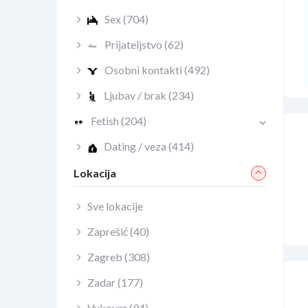
Sex
(704)
Prijateljstvo
(62)
Osobni kontakti
(492)
Ljubav / brak
(234)
Fetish
(204)
Dating / veza
(414)
Lokacija
Sve lokacije
Zaprešić
(40)
Zagreb
(308)
Zadar
(177)
Vukovar
(94)