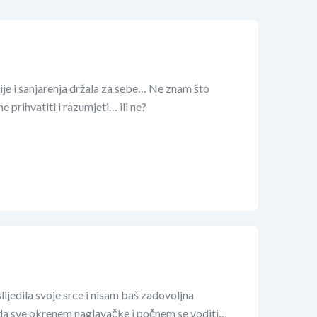
je i sanjarenja držala za sebe… Ne znam što
e prihvatiti i razumjeti… ili ne?
lijedila svoje srce i nisam baš zadovoljna
 da sve okrenem naglavačke i počnem se voditi…