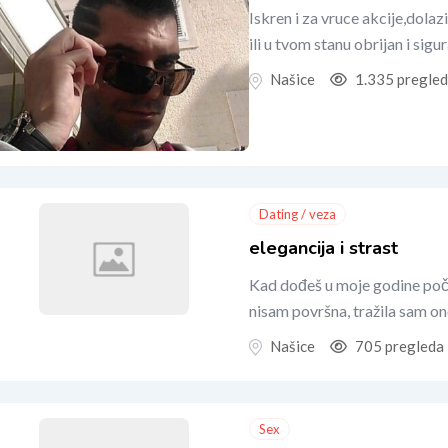
Iskren i za vruce akcije,dol
ili u tvom stanu obrijan i sigu
Našice
1.335 pregle
Dating / veza
elegancija i strast
Kad dođeš u moje godine počne
nisam površna, tražila sam on
Našice
705 pregleda
Sex