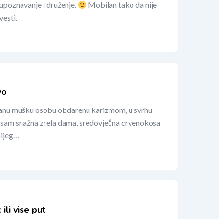
upoznavanje i druženje.
Mobilan tako da nije
vesti.
vo
danu mušku osobu obdarenu karizmom, u svrhu
a sam snažna zrela dama, sredovječna crvenokosa
bijeg…
ili vise put