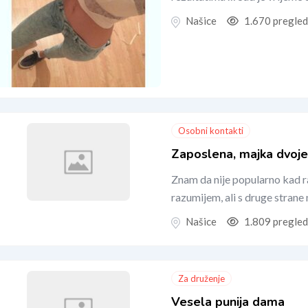
Našice
1.670 pregle
Osobni kontakti
Zaposlena, majka dvoje
Znam da nije popularno kad ra
razumijem, ali s druge strane 
Našice
1.809 pregle
Za druženje
Vesela punija dama