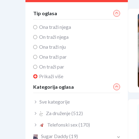
Tip oglasa
Ona traži njega
On traži njega
Ona traži nju
Ona traži par
On traži par
Prikaži više
Kategorija oglasa
Sve kategorije
Za druženje
(512)
Telefonski sex
(170)
Sugar Daddy
(19)