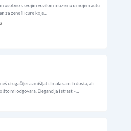
azim osobno s svojim vozilom mozemo u mojem autu
ran za zene ili cure koje…
da
š drugačije razmišljati. Imala sam ih dosta, ali
o što mi odgovara. Elegancija i strast –…