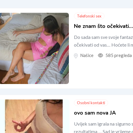
Telefonski sex
Ne znam što očekivati…
Do sada sam sve svoje fantazi
očekivati ​​od vas… Hoćete li m
Našice
585 pregleda
Osobni kontakti
ovo sam nova JA
Uvijek sam igrala na sigurno s
rezultatima … Sad je vrijeme