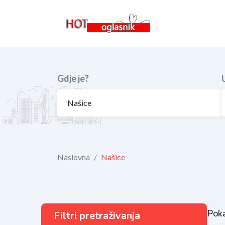
Skip
to
content
Gdje je?
Naslovna
/
Našice
Poka
Filtri pretraživanja