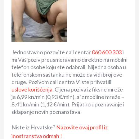
Jednostavno pozovite call centar
060 600 303
i
mi Vaš poziv preusmeravamo direktno na mobilni
telefon osobe koju ste odabrali. Nijedna osoba u
telefonskom sastanku ne može da vidi broj ove
druge. Pozivom call centra Vi ste prihvatili
uslove korišćenja
. Cijena poziva iz fiksne mreže
je 6,99 kn/min (0,93 €/min), a iz mobilne mreže –
8,41 kn/min (1,12 €/min). Prijatno upoznavanje i
sklapanje novih poznanstava!
Niste iz Hrvatske?
Nazovite ovaj profil iz
inostranstva odmah !