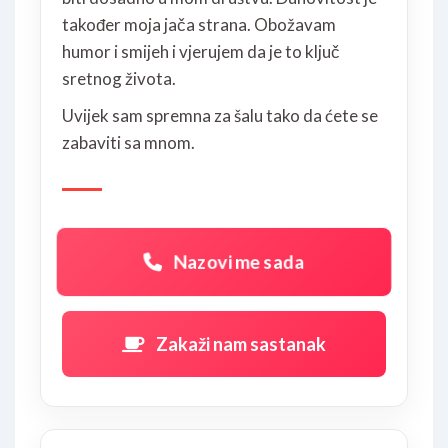
također moja jača strana. Obožavam
humor i smijeh i vjerujem da je to ključ
sretnog života.
Uvijek sam spremna za šalu tako da ćete se
zabaviti sa mnom.
Nazovi me sada
Zakaži nam sastanak