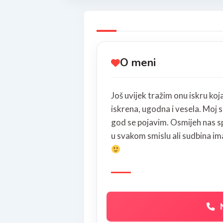
O meni
Još uvijek tražim onu ​​iskru ko
iskrena, ugodna i vesela. Moj s
god se pojavim. Osmijeh nas sp
u svakom smislu ali sudbina ima