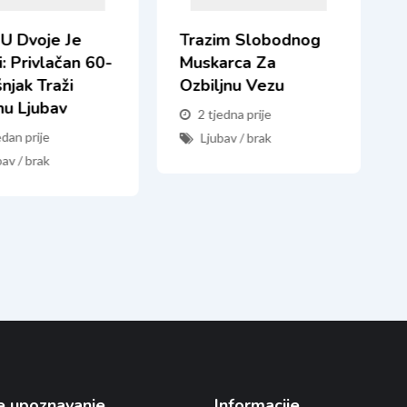
 U Dvoje Je
Trazim Slobodnog
i: Privlačan 60-
Muskarca Za
njak Traži
Ozbiljnu Vezu
nu Ljubav
2 tjedna prije
edan prije
Ljubav / brak
bav / brak
e upoznavanje
Informacije