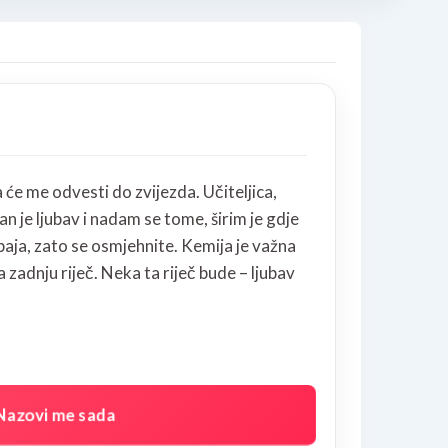
ja će me odvesti do zvijezda. Učiteljica,
an je ljubav i nadam se tome, širim je gdje
aja, zato se osmjehnite. Kemija je važna
 zadnju riječ. Neka ta riječ bude – ljubav
Nazovi me sada