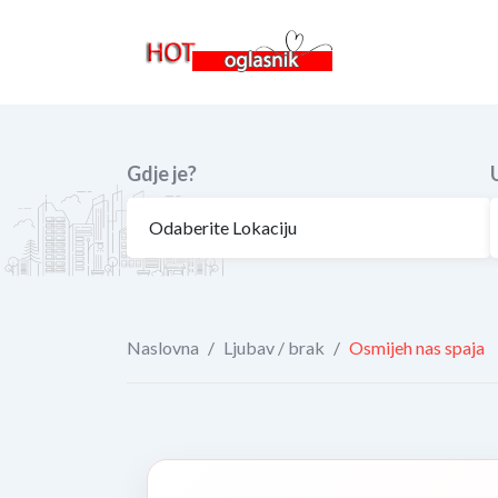
Skip
to
content
Gdje je?
Naslovna
/
Ljubav / brak
/
Osmijeh nas spaja