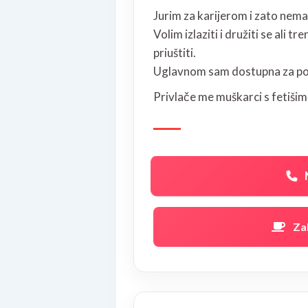
Jurim za karijerom i zato nema
Volim izlaziti i družiti se ali t
priuštiti.
Uglavnom sam dostupna za po
Privlače me muškarci s fetišim
N
Za