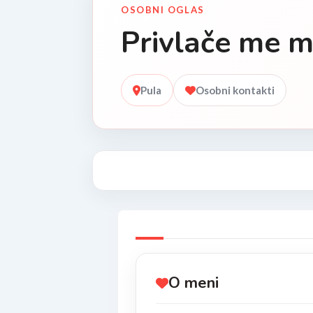
OSOBNI OGLAS
Privlače me m
Pula
Osobni kontakti
O meni