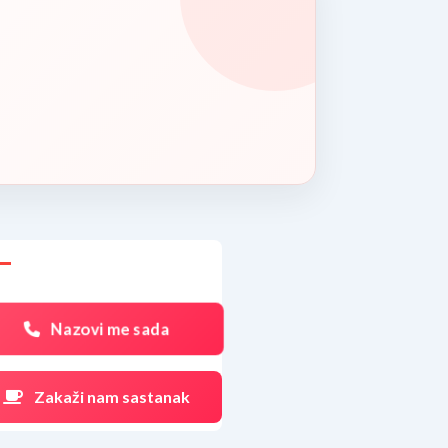
Nazovi me sada
Zakaži nam sastanak