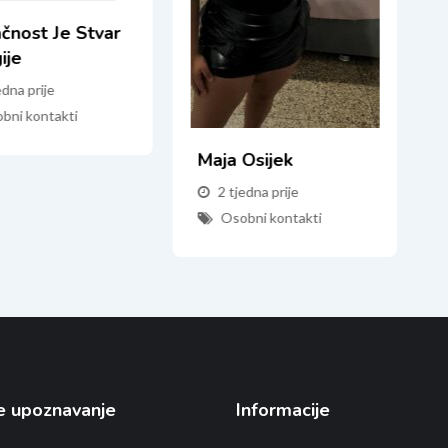
ačnost Je Stvar
ije
edna prije
bni kontakti
Maja Osijek
2 tjedna prije
Osobni kontakti
e upoznavanje
Informacije