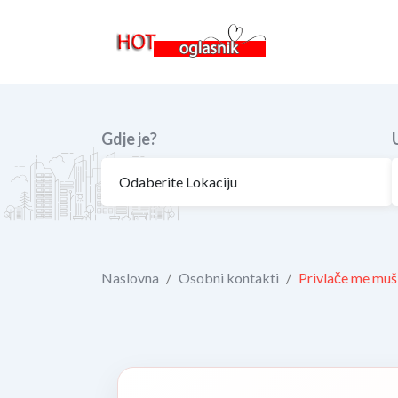
Skip
to
content
Gdje je?
Naslovna
/
Osobni kontakti
/
Privlače me mušk