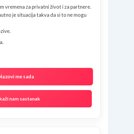
m vremena za privatni život i za partnere.
renutno je situacija takva da si to ne mogu
zive.
a.
azovi me sada
kaži nam sastanak