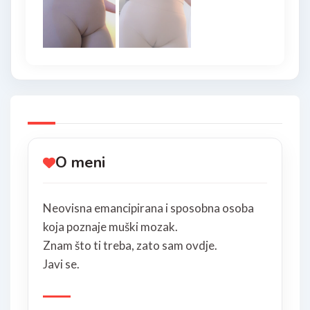
O meni
Neovisna emancipirana i sposobna osoba
koja poznaje muški mozak.
Znam što ti treba, zato sam ovdje.
Javi se.