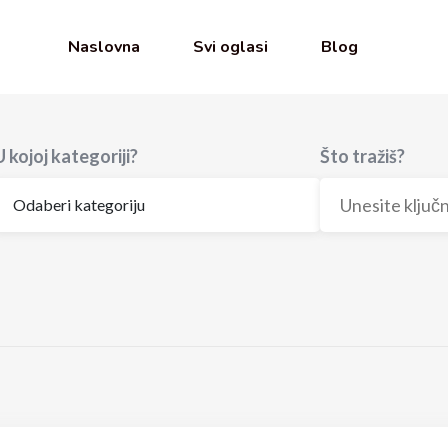
Naslovna
Svi oglasi
Blog
U kojoj kategoriji?
Što tražiš?