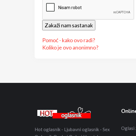
Pomoć - kako ovo radi?
Koliko je ovo anonimno?
Onlin
Oglasi
Hot oglasnik - Ljubavni oglasnik - Sex