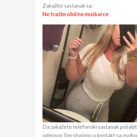
Zakažite sastanak sa:
Ne tražim obične muškarce
Da zakažete telefonski sastanak pošaljit
odgovor čim stupimo u kontakt sa osobom