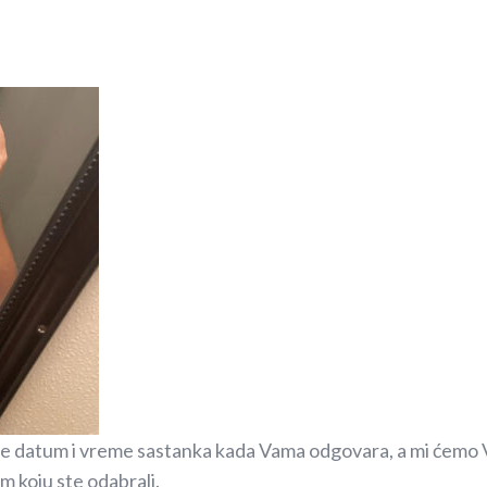
e datum i vreme sastanka kada Vama odgovara, a mi ćemo Vam
 koju ste odabrali.