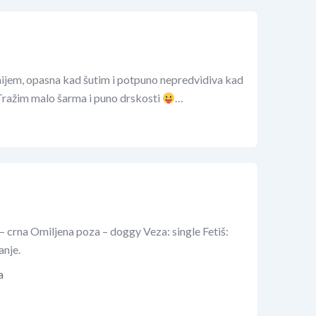
ijem, opasna kad šutim i potpuno nepredvidiva kad
 Tražim malo šarma i puno drskosti
…
– crna Omiljena poza – doggy Veza: single Fetiš:
anje.
a