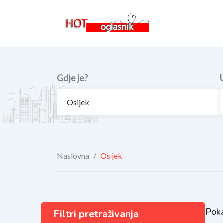
Skip
to
content
Gdje je?
Naslovna
/
Osijek
Poka
Filtri pretraživanja