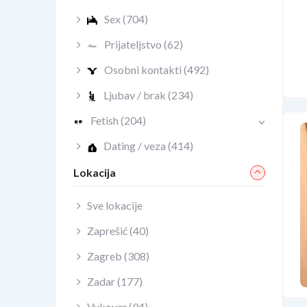
Sex
(704)
Prijateljstvo
(62)
Osobni kontakti
(492)
Ljubav / brak
(234)
Fetish
(204)
Dating / veza
(414)
Lokacija
Sve lokacije
Zaprešić
(40)
Zagreb
(308)
Zadar
(177)
Vukovar
(94)