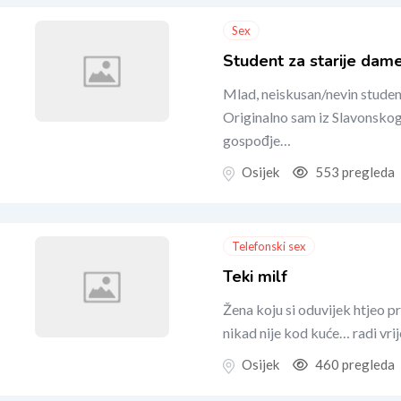
Sex
Student za starije dam
Mlad, neiskusan/nevin student
Originalno sam iz Slavonskog
gospođje…
Osijek
553 pregleda
Telefonski sex
Teki milf
Žena koju si oduvijek htjeo p
nikad nije kod kuće… radi vrij
Osijek
460 pregleda