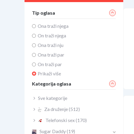
Tip oglasa
Ona traži njega
On traži njega
Ona traži nju
Ona traži par
On traži par
Prikaži više
Kategorija oglasa
Sve kategorije
Za druženje
(512)
Telefonski sex
(170)
Sugar Daddy
(19)