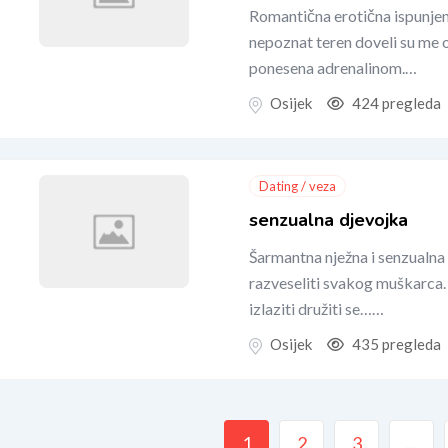
Romantična erotična ispunjen
nepoznat teren doveli su me 
ponesena adrenalinom.…
Osijek
424 pregleda
Dating / veza
senzualna djevojka
Šarmantna nježna i senzualn
razveseliti svakog muškarca
izlaziti družiti se……
Osijek
435 pregleda
1
2
3
…