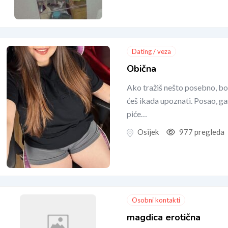
Dating / veza
Obična
Ako tražiš nešto posebno, bo
ćeš ikada upoznati. Posao, gam
piće…
Osijek
977 pregleda
Osobni kontakti
magdica erotična