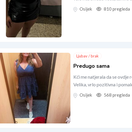
Osijek
810 pregleda
Ljubav / brak
Predugo sama
Kći me natjerala da se ovdje 
Velika, vrlo pozitivna i poma
Osijek
568 pregleda