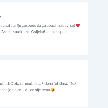
e
 traži stariju gospođu da ga pouči I zabavi se!
 Broda, studiram u Osijeku! Jako me pale
robati. Obična i neobična. Sklona fetišima. Muž
edan je sjajan… Ali on nije tema