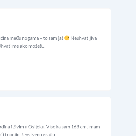
vrućina među nogama – to sam ja!
Neuhvatljiva
. Uhvati me ako možeš…
dina i živim u Osijeku. Visoka sam 168 cm, imam
i i puniju, ženstvenu građu…