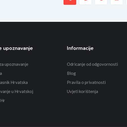
e upoznavanje
Informacije
 za upoznavanje
Odricanje od odgovornosti
a
Blog
asnik Hrvatska
Pravila o privatnosti
vanje u Hrvatskoj
Uvjeti korištenja
 Hr