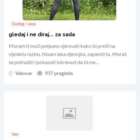
Dating / veza
gledaj i ne diraj… za sada
Moram ti moći potpuno vjerovati kako bi prešli na
sljedeću razinu. Nisam laka djevojka, zapamti to. Moraš
se potruditi i pokazati iskrenost da bi me…
Vukovar
937 pregleda
Sex