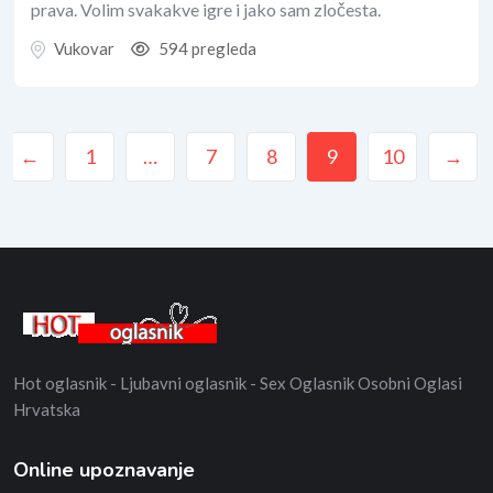
prava. Volim svakakve igre i jako sam zločesta.
Vukovar
594 pregleda
←
1
…
7
8
9
10
→
Hot oglasnik - Ljubavni oglasnik - Sex Oglasnik Osobni Oglasi
Hrvatska
Online upoznavanje