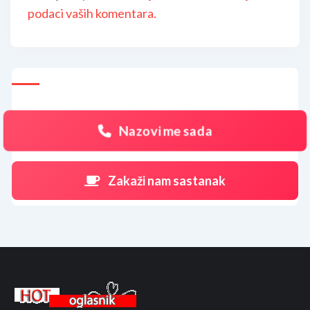
podaci vaših komentara.
Nazovi me sada
Zakaži nam sastanak