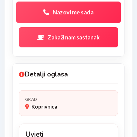
Nazovi me sada
Zakaži nam sastanak
Detalji oglasa
GRAD
Koprivnica
Uvjeti