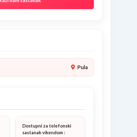
kaži nam sastanak
Pula
Dostupni za telefonski
sastanak vikendom
: