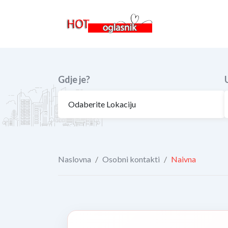
Skip
to
content
Gdje je?
Naslovna
/
Osobni kontakti
/
Naivna