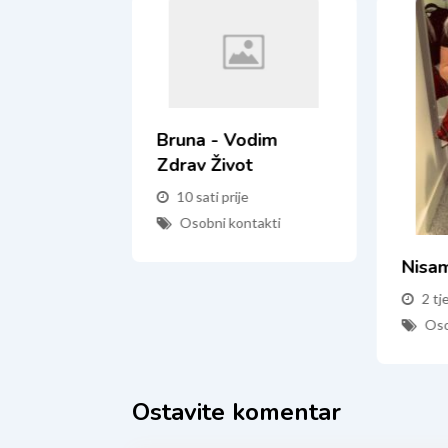
Bruna - Vodim
Zdrav Život
10 sati prije
Osobni kontakti
mo...
Nisa
e
2 tj
ntakti
Oso
Ostavite komentar