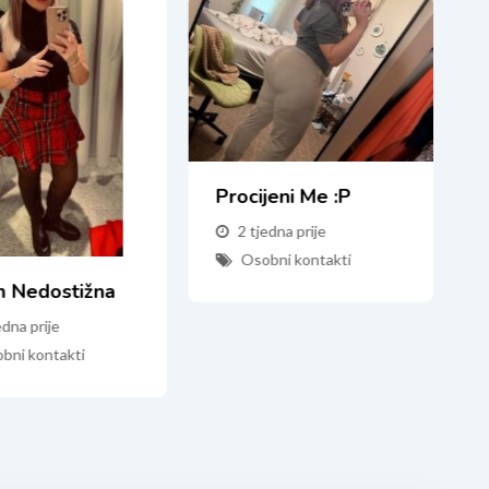
Procijeni Me :P
2 tjedna prije
Osobni kontakti
m Nedostižna
edna prije
bni kontakti