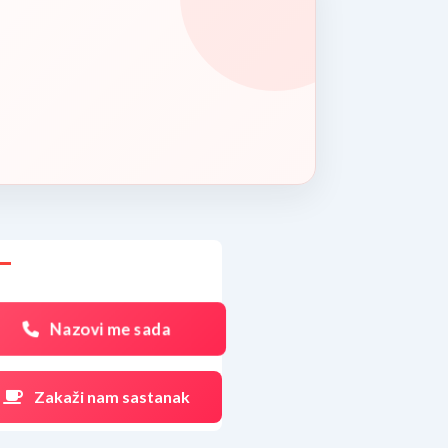
Nazovi me sada
Zakaži nam sastanak