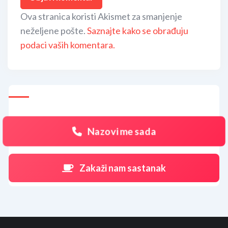
Ova stranica koristi Akismet za smanjenje
neželjene pošte.
Saznajte kako se obrađuju
podaci vaših komentara.
Nazovi me sada
Zakaži nam sastanak