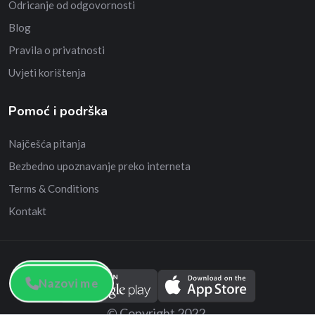
Odricanje od odgovornosti
Blog
Pravila o privatnosti
Uvjeti korištenja
Pomoć i podrška
Najčešća pitanja
Bezbedno upoznavanje preko interneta
Terms & Conditions
Kontakt
Nazovi me
Nazovi me
© Copyright 2022.