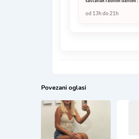
sastanak radnim danom
:
od 13h do 21h
Povezani oglasi