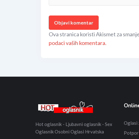
Ova stranica koristi Akismet za smanj
podaci vaših komentara.
Onlin
Oglasi
Hot oglasnik - Ljubavni oglasnik - Sex
Oglasnik Osobni Oglasi Hrvatska
Potpor