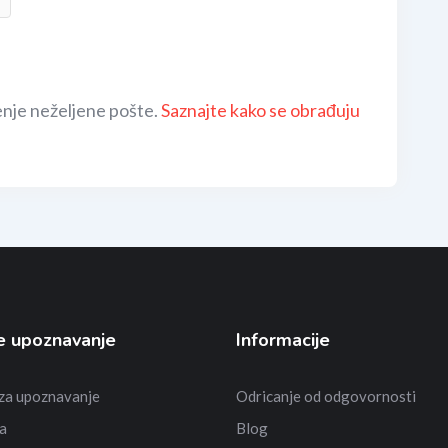
enje neželjene pošte.
Saznajte kako se obrađuju
e upoznavanje
Informacije
 za upoznavanje
Odricanje od odgovornosti
a
Blog