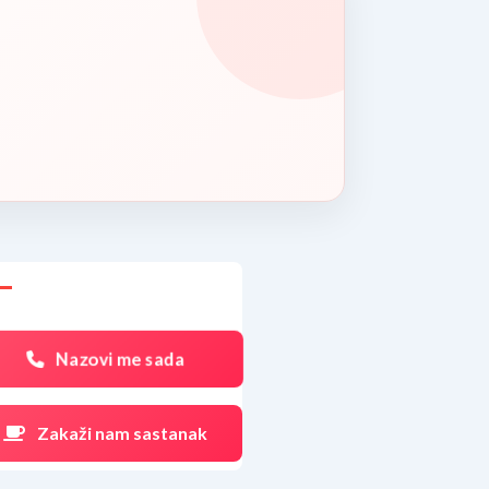
Nazovi me sada
Zakaži nam sastanak