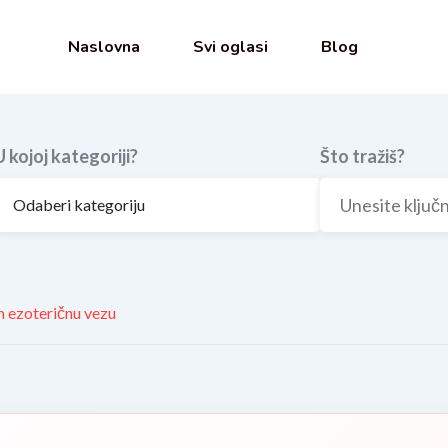
Naslovna
Svi oglasi
Blog
U kojoj kategoriji?
Što tražiš?
m ezoteričnu vezu