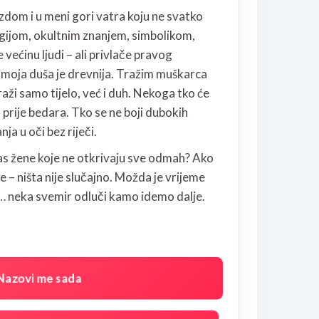
om i u meni gori vatra koju ne svatko
ogijom, okultnim znanjem, simbolikom,
 većinu ljudi – ali privlače pravog
 moja duša je drevnija. Tražim muškarca
raži samo tijelo, već i duh. Nekoga tko će
 prije bedara. Tko se ne boji dubokih
ja u oči bez riječi.
i vas žene koje ne otkrivaju sve odmah? Ako
e – ništa nije slučajno. Možda je vrijeme
… neka svemir odluči kamo idemo dalje.
Nazovi me sada