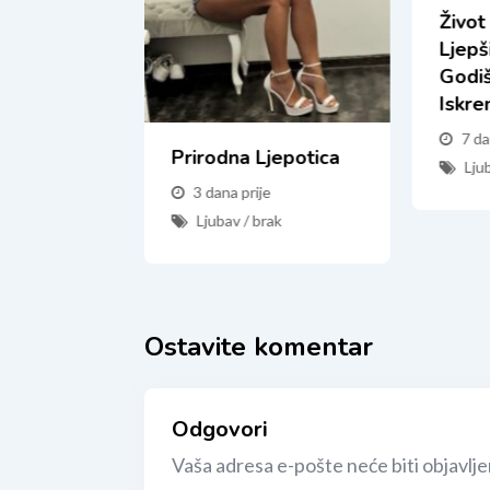
Život
Ljepš
Godiš
Iskre
7 da
Prirodna Ljepotica
bre
Lju
3 dana prije
Ljubav / brak
e
rak
Ostavite komentar
Odgovori
Vaša adresa e-pošte neće biti objavlje