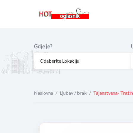
Skip
to
content
Gdje je?
Naslovna
/
Ljubav / brak
/
Tajanstvena- Traži