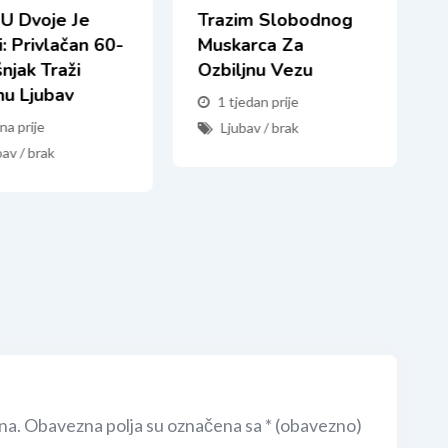
 U Dvoje Je
Trazim Slobodnog
i: Privlačan 60-
Muskarca Za
njak Traži
Ozbiljnu Vezu
nu Ljubav
1 tjedan prije
na prije
Ljubav / brak
bav / brak
na.
Obavezna polja su označena sa
* (obavezno)