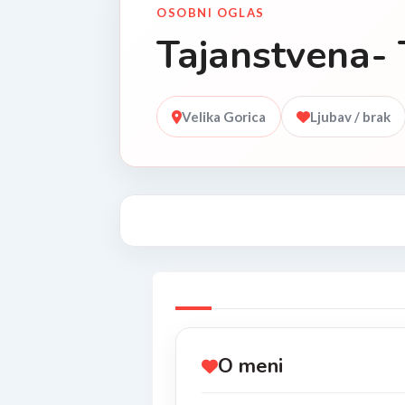
OSOBNI OGLAS
Tajanstvena- 
Velika Gorica
Ljubav / brak
O meni