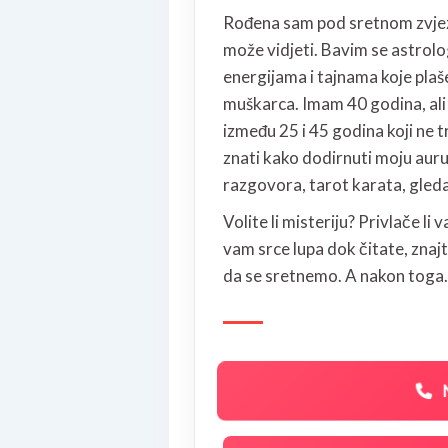
Rođena sam pod sretnom zvjezd
može vidjeti. Bavim se astrol
energijama i tajnama koje plaše
muškarca. Imam 40 godina, ali
između 25 i 45 godina koji ne t
znati kako dodirnuti moju auru
razgovora, tarot karata, gledan
Volite li misteriju? Privlače l
vam srce lupa dok čitate, znajt
da se sretnemo. A nakon toga