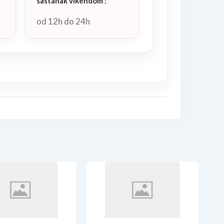
sastanak vikendom
:
od 12h do 24h