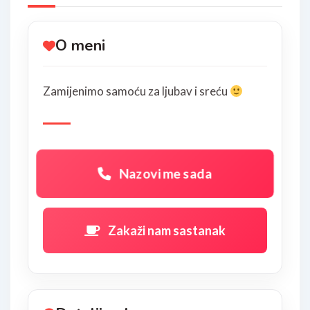
O meni
Zamijenimo samoću za ljubav i sreću
Nazovi me sada
Zakaži nam sastanak