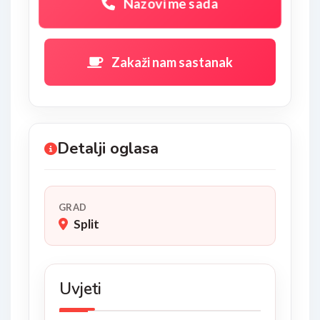
Nazovi me sada
Zakaži nam sastanak
Detalji oglasa
GRAD
Split
Uvjeti