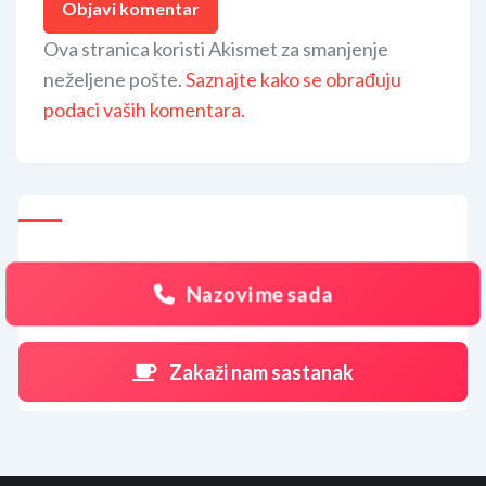
Ova stranica koristi Akismet za smanjenje
neželjene pošte.
Saznajte kako se obrađuju
podaci vaših komentara.
Nazovi me sada
Zakaži nam sastanak