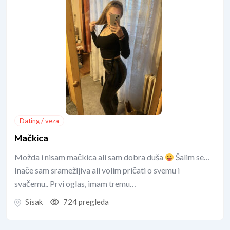
Dating / veza
Mačkica
Možda i nisam mačkica ali sam dobra duša
Šalim se…
Inače sam sramežljiva ali volim pričati o svemu i
svačemu.. Prvi oglas, imam tremu…
Sisak
724 pregleda