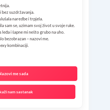
tnija.
i bez suzdržavanja.
lušala naredbe i trpjela.
la sam se, uzimam svoj život u svoje ruke.
 leđa i šapne mi nešto grubo na uho.
alo bezobrazan – nazovi me.
sexy kombinaciji.
Nazovi me sada
kaži nam sastanak