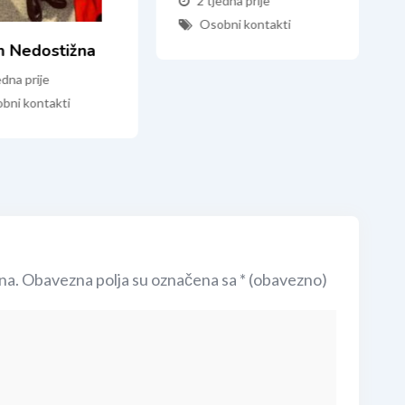
2 tjedna prije
Osobni kontakti
m Nedostižna
edna prije
bni kontakti
na.
Obavezna polja su označena sa
* (obavezno)