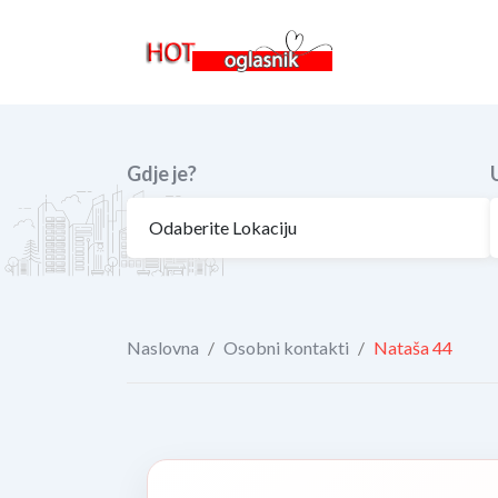
Skip
to
content
Gdje je?
Naslovna
/
Osobni kontakti
/
Nataša 44