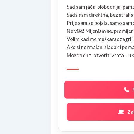
Sad sam jača, slobodnija, pame
Sada sam direktna, bez straha 
Prije sam se bojala, samo sam s
Ne više! Mijenjam se, promijeni
Volim kad me muškarac zagrli s
Ako si normalan, sladak i pom
Možda ću ti otvoriti vrata… u 
Za