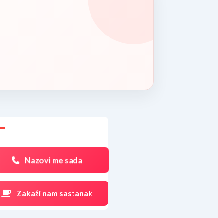
Nazovi me sada
Zakaži nam sastanak