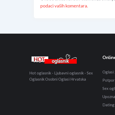
podaci vaših komentara.
Onlin
Oglasi
Hot oglasnik - Ljubavni oglasnik - Sex
Oglasnik Osobni Oglasi Hrvatska
Potpor
Sex ogl
Upozna
Dating