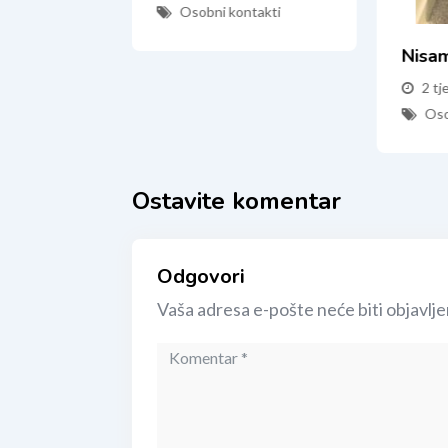
Osobni kontakti
mo...
Nisa
2 tj
ntakti
Oso
Ostavite komentar
Odgovori
Vaša adresa e-pošte neće biti objavlje