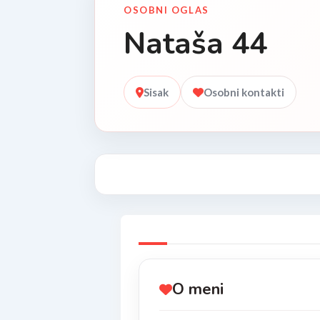
OSOBNI OGLAS
Nataša 44
Sisak
Osobni kontakti
O meni